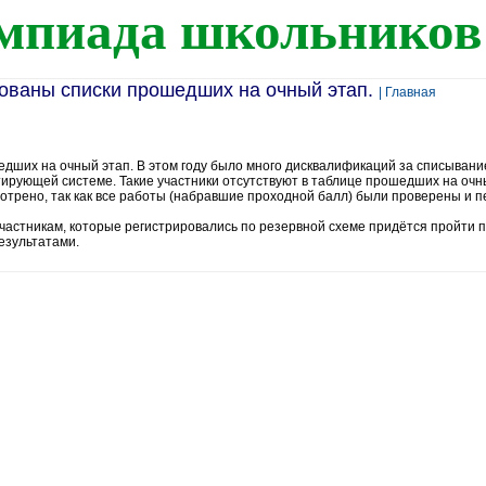
мпиада школьников
ованы списки прошедших на очный этап.
| Главная
дших на очный этап. В этом году было много дисквалификаций за списыван
стирующей системе. Такие участники отсутствуют в таблице прошедших на очн
отрено, так как все работы (набравшие проходной балл) были проверены и 
астникам, которые регистрировались по резервной схеме придётся пройти 
езультатами.