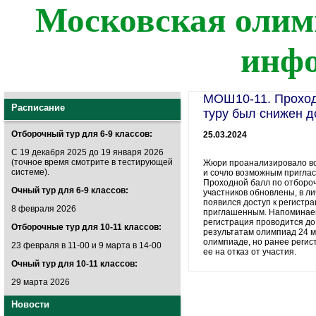
Московская олим
инф
МОШ10-11. Проход
Расписание
туру был снижен д
Отборочный тур для 6-9 классов:
25.03.2024
С 19 декабря 2025 до 19 января 2026
(точное время смотрите в тестирующей
Жюри проанализировало во
системе).
и сочло возможным приглас
Проходной балл по отбороч
Очный тур для 6-9 классов:
участников обновлены, в л
появился доступ к регистр
8 февраля 2026
приглашенным. Напоминаем,
регистрация проводится до 
Отборочные тур для 10-11 классов:
результатам олимпиад 24 м
олимпиаде, но ранее регист
23 февраля в 11-00 и 9 марта в 14-00
ее на отказ от участия.
Очный тур для 10-11 классов:
29 марта 2026
Новости