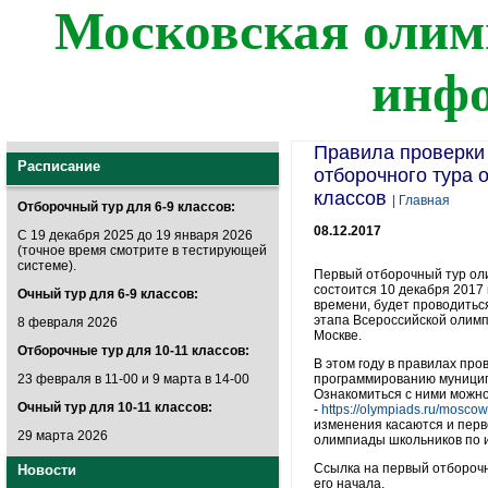
Московская олим
инф
Правила проверки
Расписание
отборочного тура 
классов
| Главная
Отборочный тур для 6-9 классов:
08.12.2017
С 19 декабря 2025 до 19 января 2026
(точное время смотрите в тестирующей
системе).
Первый отборочный тур оли
состоится 10 декабря 2017 г
Очный тур для 6-9 классов:
времени, будет проводитьс
этапа Всероссийской олимп
8 февраля 2026
Москве.
Отборочные тур для 10-11 классов:
В этом году в правилах про
23 февраля в 11-00 и 9 марта в 14-00
программированию муници
Ознакомиться с ними можно
Очный тур для 10-11 классов:
-
https://olympiads.ru/mosco
изменения касаются и перв
29 марта 2026
олимпиады школьников по 
Ссылка на первый отборочн
Новости
его начала.