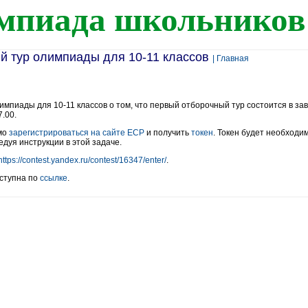
мпиада школьников
й тур олимпиады для 10-11 классов
| Главная
мпиады для 10-11 классов о том, что первый отборочный тур состоится в зав
7.00.
мо
зарегистрироваться на сайте ЕСР
и получить
токен
. Токен будет необходим
едуя инструкции в этой задаче.
https://contest.yandex.ru/contest/16347/enter/
.
ступна по
ссылке
.