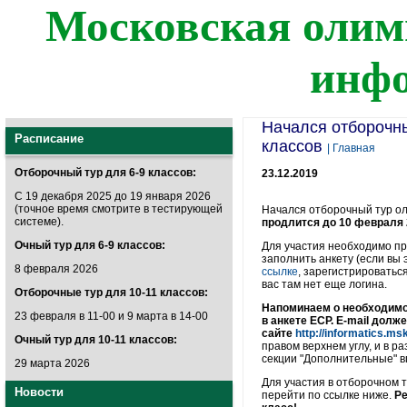
Московская олим
инф
Начался отборочн
Расписание
классов
| Главная
Отборочный тур для 6-9 классов:
23.12.2019
С 19 декабря 2025 до 19 января 2026
(точное время смотрите в тестирующей
Начался отборочный тур ол
системе).
продлится до 10 февраля 
Очный тур для 6-9 классов:
Для участия необходимо п
заполнить анкету (если вы 
8 февраля 2026
ссылке
, зарегистрироватьс
вас там нет еще логина.
Отборочные тур для 10-11 классов:
Напоминаем о необходимос
23 февраля в 11-00 и 9 марта в 14-00
в анкете ЕСР. E-mail долж
сайте
http://informatics.ms
Очный тур для 10-11 классов:
правом верхнем углу, и в р
секции "Дополнительные" вп
29 марта 2026
Для участия в отборочном 
Новости
перейти по ссылке ниже.
Ре