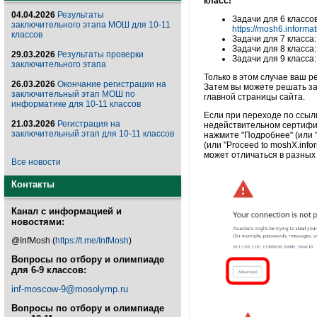
класс!
04.04.2026
Результаты
Задачи для 6 классов
заключительного этапа МОШ для 10-11
https://mosh6.informat
классов
Задачи для 7 класса
Задачи для 8 класса
29.03.2026
Результаты проверки
Задачи для 9 класса
заключительного этапа
Только в этом случае ваш р
26.03.2026
Окончание регистрации на
Затем вы можете решать за
заключительный этап МОШ по
главной страницы сайта.
информатике для 10-11 классов
Если при переходе по ссыл
21.03.2026
Регистрация на
недействительном сертифик
заключительный этап для 10-11 классов
нажмите "Подробнее" (или "A
(или "Proceed to moshX.info
может отличаться в разных
Все новости
Контакты
Канал с информацией и
новостями:
@InfMosh (
https://t.me/InfMosh
)
Вопросы по отбору и олимпиаде
для 6-9 классов:
inf-moscow-9@mosolymp.ru
Вопросы по отбору и олимпиаде